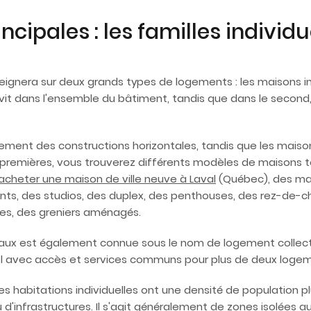
cipales : les familles individue
gnera sur deux grands types de logements : les maisons indi
vit dans l'ensemble du bâtiment, tandis que dans le second, i
lement des constructions horizontales, tandis que les maiso
s premières, vous trouverez différents modèles de maisons 
acheter une maison de ville neuve à Laval
(Québec), des ma
s, des studios, des duplex, des penthouses, des rez-de-cha
les, des greniers aménagés.
aux est également connue sous le nom de logement collectif
l avec accès et services communs pour plus de deux logem
es habitations individuelles ont une densité de population 
d'infrastructures. Il s'agit généralement de zones isolées au 