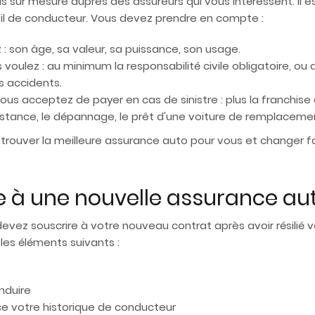
sur mesure auprès des assureurs qui vous intéressent. Il es
fil de conducteur. Vous devez prendre en compte :
: son âge, sa valeur, sa puissance, son usage.
voulez : au minimum la responsabilité civile obligatoire, ou d
s accidents.
us acceptez de payer en cas de sinistre : plus la franchise 
ssistance, le dépannage, le prêt d'une voiture de remplacement
 trouver la meilleure assurance auto pour vous et changer 
à une nouvelle assurance aut
vez souscrire à votre nouveau contrat après avoir résilié v
es éléments suivants :
nduire
ace votre historique de conducteur