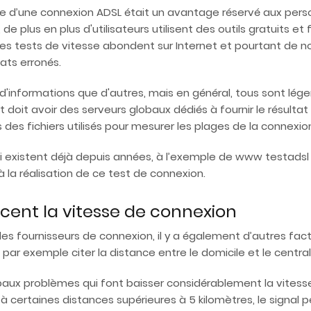
réelle d’une connexion ADSL était un avantage réservé aux 
 plus en plus d'utilisateurs utilisent des outils gratuits et 
Les tests de vitesse abondent sur Internet et pourtant de n
tats erronés.
d'informations que d'autres, mais en général, tous sont légers
 doit avoir des serveurs globaux dédiés à fournir le résultat l
ns des fichiers utilisés pour mesurer les plages de la connexio
ui existent déjà depuis années, à l’exemple de www testadsl 
à la réalisation de ce test de connexion.
ncent la vitesse de connexion
s fournisseurs de connexion, il y a également d’autres fact
t par exemple citer la distance entre le domicile et le central
paux problèmes qui font baisser considérablement la vitesse
u’à certaines distances supérieures à 5 kilomètres, le signal p