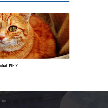
chat PIF ?
tact