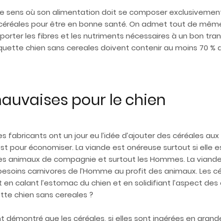
le sens où son alimentation doit se composer exclusivement d
de céréales pour être en bonne santé. On admet tout de même
pporter les fibres et les nutriments nécessaires à un bon tr
uette chien sans cereales doivent contenir au moins 70 % de
mauvaises pour le chien
fabricants ont un jour eu l’idée d’ajouter des céréales au
t pour économiser. La viande est onéreuse surtout si elle est 
autres animaux de compagnie et surtout les Hommes. La viande 
es besoins carnivores de l’Homme au profit des animaux. Les
 calant l’estomac du chien et en solidifiant l’aspect des
tte chien sans cereales ?
 démontré que les céréales, si elles sont ingérées en gran